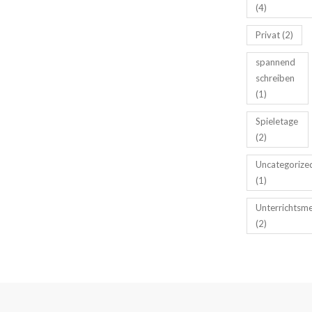
(4)
Privat
(2)
spannend
schreiben
(1)
Spieletage
(2)
Uncategorize
(1)
Unterrichtsm
(2)