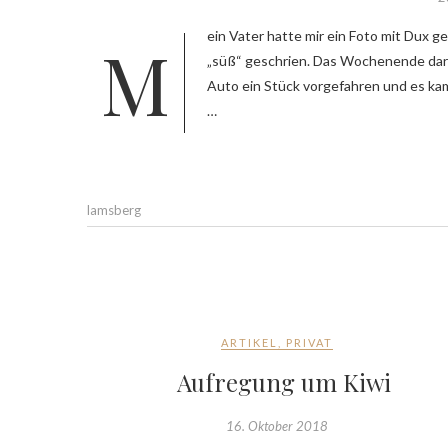
Mein Vater hatte mir ein Foto mit Dux gezeigt. Darauf antwortete ich, dass ich den haben möchte und habe laut
„süß“ geschrien. Das Wochenende dara
Auto ein Stück vorgefahren und es ka
…
lamsberg
ARTIKEL
,
PRIVAT
Aufregung um Kiwi
16. Oktober 2018