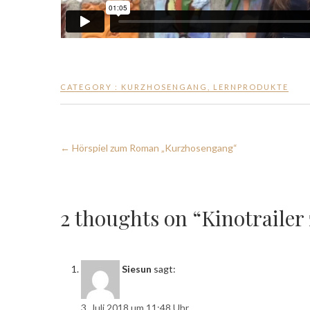
CATEGORY :
KURZHOSENGANG
,
LERNPRODUKTE
←
Hörspiel zum Roman „Kurzhosengang“
2 thoughts on “Kinotrail
Siesun
sagt:
3. Juli 2018 um 11:48 Uhr