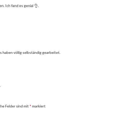
. Ich fand es genial 👌.
s haben völlig selbständig gearbeitet.
r
che Felder sind mit
*
markiert