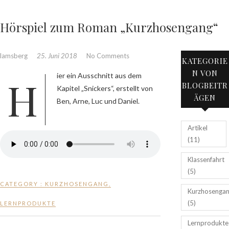
Hörspiel zum Roman „Kurzhosengang“
lamsberg
25. Juni 2018
No Comments
KATEGORIE
N VON
Hier ein Ausschnitt aus dem
BLOGBEITR
Kapitel „Snickers“, erstellt von
ÄGEN
Ben, Arne, Luc und Daniel.
Artikel
(11)
Klassenfahrt
(5)
CATEGORY :
KURZHOSENGANG
,
Kurzhosenga
(5)
LERNPRODUKTE
Lernprodukte