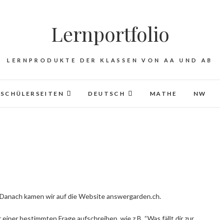
Lernportfolio
LERNPRODUKTE DER KLASSEN VON AA UND AB
SCHÜLERSEITEN
DEUTSCH
MATHE
NW
. Danach kamen wir auf die Website answergarden.ch.
iner bestimmten Frage aufschreiben, wie z.B. “Was fällt dir zur