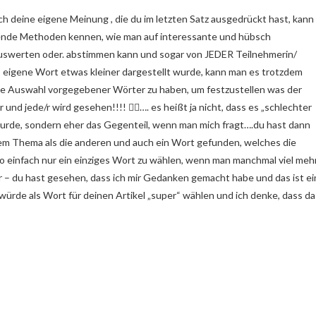
Auch deine eigene Meinung , die du im letzten Satz ausgedrückt hast, kann
nnende Methoden kennen, wie man auf interessante und hübsch
auswerten oder. abstimmen kann und sogar von JEDER Teilnehmerin/
eigene Wort etwas kleiner dargestellt wurde, kann man es trotzdem
ine Auswahl vorgegebener Wörter zu haben, um festzustellen was der
er und jede/r wird gesehen!!!! 👍🏻…. es heißt ja nicht, dass es „schlechter
t wurde, sondern eher das Gegenteil, wenn man mich fragt….du hast dann
m Thema als die anderen und auch ein Wort gefunden, welches die
so einfach nur ein einziges Wort zu wählen, wenn man manchmal viel meh
 – du hast gesehen, dass ich mir Gedanken gemacht habe und das ist ei
ürde als Wort für deinen Artikel „super“ wählen und ich denke, dass da