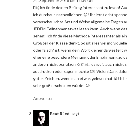
24. September 2018 um 11:39 Uhr
Elif, ich finde deinen Beitrag interessant zu lesen! 
ich durchaus nachvollziehen 😉! Ihr lernt echt spa
veranschaulichte Art und Weise allgemeine Fragen 
JEDEM Teilnehmer etwas lesen kann. Auch wenn das 
sehen! Ich finde diese Methode interessanter als e
Großteil der Klasse denkt. So ist alles viel individuell
oder falsch“ ist, wenn dein Wort kleiner dargestell
eher eine besondere Meinung oder Empfingung zu de
anderen nicht benutzen ☺️👏🏻…es ist ja auch nicht 
ausdrücken oder sagen möchte 😉! Vielen Dank dafür
gutes Zeichen, wenn man etwas gelesen hat 😁! Ich w
sehr groß erscheinen würde! 😉
Antworten
Beat Rüedi
sagt: